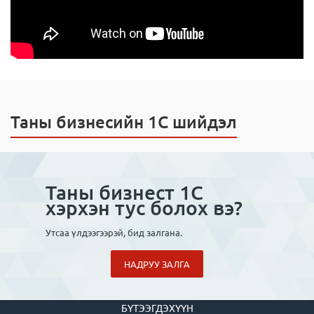
Таны бизнесийн 1С шийдэл
Таны бизнест 1С
хэрхэн тус болох вэ?
Утсаа үлдээгээрэй, бид залгана.
НАДРУУ ЗАЛГА
БҮТЭЭГДЭХҮҮН