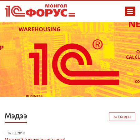
Мэдээ
БҮХ МЭДЭЭ
07.03.2019
Мартын 8 баярын мэнд хүргэе!