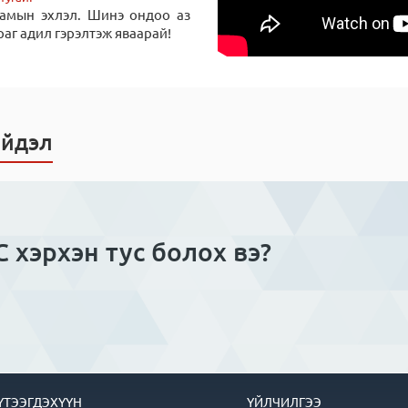
замын эхлэл. Шинэ ондоо аз
аг адил гэрэлтэж яваарай!
ийдэл
 хэрхэн тус болох вэ?
ҮТЭЭГДЭХҮҮН
ҮЙЛЧИЛГЭЭ