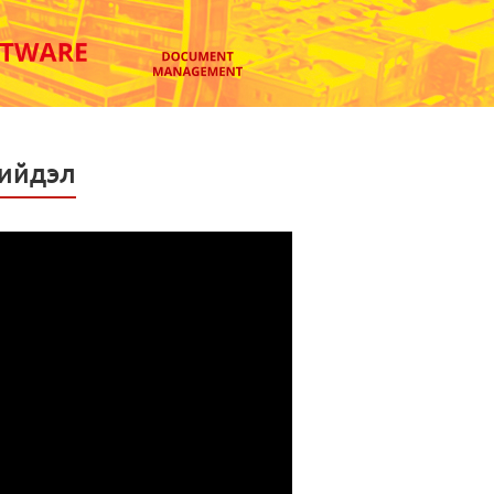
шийдэл