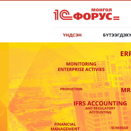
ҮНДСЭН
БҮТЭЭГДЭХ