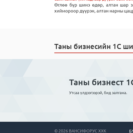
Өглөө бүр шинэ өдөр, алтан шар 
хиймороор дүүрэн, алтан нарны цацр
Таны бизнесийн 1С ш
Таны бизнест 1С
Утсаа үлдээгээрэй, бид залгана.
© 2026 ВАНСИФОРУС ХХК
Б