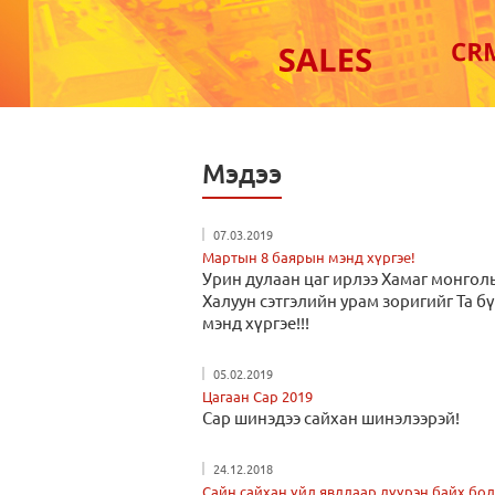
Мэдээ
07.03.2019
Мартын 8 баярын мэнд хүргэе!
Урин дулаан цаг ирлээ Хамаг монгол
Халуун сэтгэлийн урам зоригийг Та б
мэнд хүргэе!!!
05.02.2019
Цагаан Сар 2019
Сар шинэдээ сайхан шинэлээрэй!
24.12.2018
Сайн сайхан үйл явдлаар дүүрэн байх бол