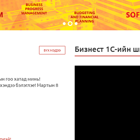
Бизнест 1С-ийн 
БҮХ МЭДЭЭ
ын гоо хатад минь!
үхэндээ бэлэглэе! Мартын 8
тугай!