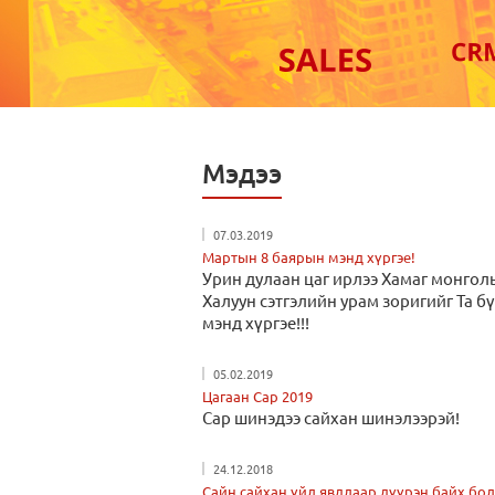
Мэдээ
07.03.2019
Мартын 8 баярын мэнд хүргэе!
Урин дулаан цаг ирлээ Хамаг монгол
Халуун сэтгэлийн урам зоригийг Та б
мэнд хүргэе!!!
05.02.2019
Цагаан Сар 2019
Сар шинэдээ сайхан шинэлээрэй!
24.12.2018
Сайн сайхан үйл явдлаар дүүрэн байх бол