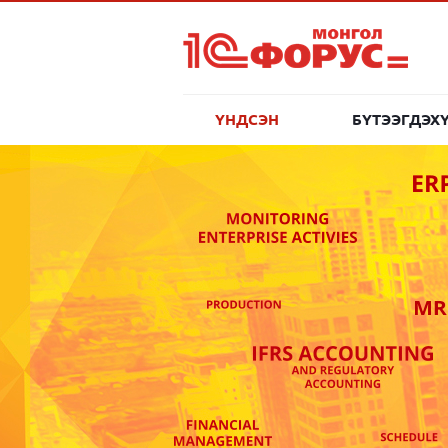
ҮНДСЭН
БҮТЭЭГДЭХ