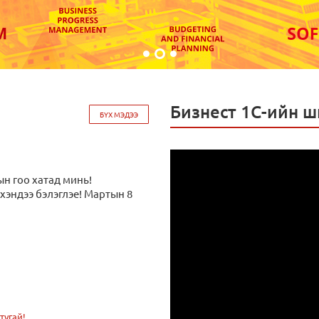
Бизнест 1С-ийн 
БҮХ МЭДЭЭ
ын гоо хатад минь!
үхэндээ бэлэглэе! Мартын 8
тугай!