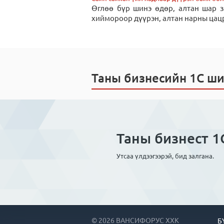
Өглөө бүр шинэ өдөр, алтан шар 
хиймороор дүүрэн, алтан нарны цацр
Таны бизнесийн 1С ш
Таны бизнест 1С
Утсаа үлдээгээрэй, бид залгана.
© 2026 ВАНСИФОРУС ХХК
Б