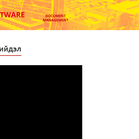
шийдэл