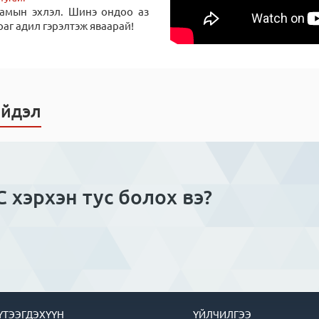
замын эхлэл. Шинэ ондоо аз
аг адил гэрэлтэж яваарай!
ийдэл
 хэрхэн тус болох вэ?
ҮТЭЭГДЭХҮҮН
ҮЙЛЧИЛГЭЭ